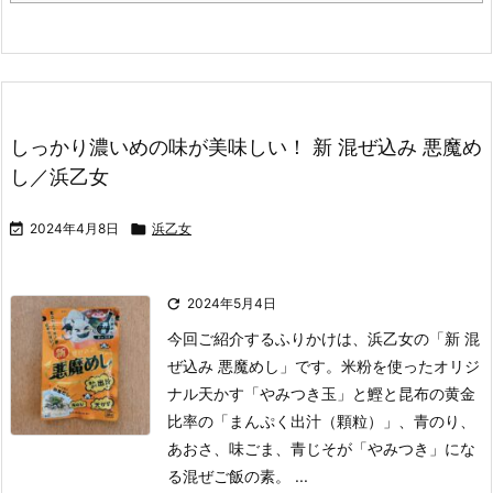
しっかり濃いめの味が美味しい！ 新 混ぜ込み 悪魔め
し／浜乙女

2024年4月8日

浜乙女

2024年5月4日
今回ご紹介するふりかけは、浜乙女の「新 混
ぜ込み 悪魔めし」です。
米粉を使ったオリジ
ナル天かす「やみつき玉」と鰹と昆布の黄金
比率の「まんぷく出汁（顆粒）」、青のり、
あおさ、味ごま、青じそが「やみつき」にな
る混ぜご飯の素。 ...