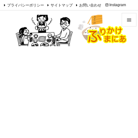
プライバシーポリシー
サイトマップ
お問い合わせ
Instagram

Feedly
RSS


メニュ

サイド

前へ

次へ

検索