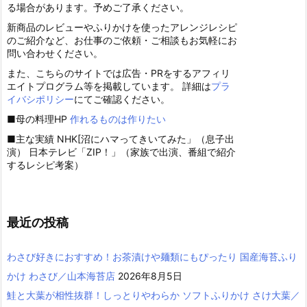
る場合があります。予めご了承ください。
新商品のレビューやふりかけを使ったアレンジレシピ
のご紹介など、お仕事のご依頼・ご相談もお気軽にお
問い合わせください。
また、こちらのサイトでは広告・PRをするアフィリ
エイトプログラム等を掲載しています。 詳細は
プラ
イバシポリシー
にてご確認ください。
■母の料理HP
作れるものは作りたい
■主な実績 NHK[沼にハマってきいてみた」（息子出
演） 日本テレビ「ZIP！」（家族で出演、番組で紹介
するレシピ考案）
最近の投稿
わさび好きにおすすめ！お茶漬けや麺類にもぴったり 国産海苔ふり
かけ わさび／山本海苔店
2026年8月5日
鮭と大葉が相性抜群！しっとりやわらか ソフトふりかけ さけ大葉／