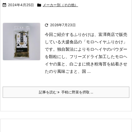

2024年4月25日

メーカー別（その他）

2026年7月23日
今回ご紹介するふりかけは、富澤商店で販売
している大盛食品の「モロヘイヤふりかけ」
です。
独自製法によりモロヘイヤのパウダー
を顆粒にし、フリーズドライ加工したモロヘ
イヤの葉と、白ごまに焼き粉海苔を結着させ
たのり風味ごまと、国 ...
記事を読む
手軽に野菜を摂取 ...