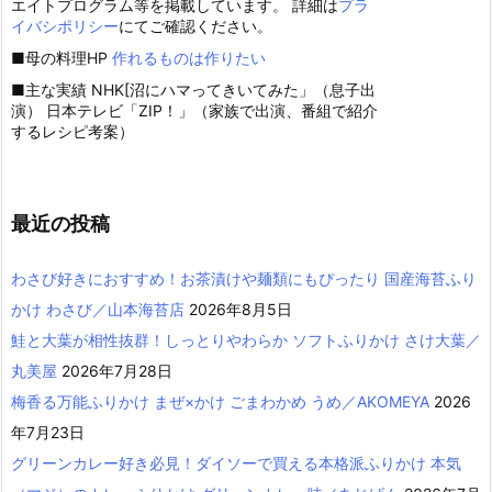
エイトプログラム等を掲載しています。 詳細は
プラ
イバシポリシー
にてご確認ください。
■母の料理HP
作れるものは作りたい
■主な実績 NHK[沼にハマってきいてみた」（息子出
演） 日本テレビ「ZIP！」（家族で出演、番組で紹介
するレシピ考案）
最近の投稿
わさび好きにおすすめ！お茶漬けや麺類にもぴったり 国産海苔ふり
かけ わさび／山本海苔店
2026年8月5日
鮭と大葉が相性抜群！しっとりやわらか ソフトふりかけ さけ大葉／
丸美屋
2026年7月28日
梅香る万能ふりかけ まぜ×かけ ごまわかめ うめ／AKOMEYA
2026
年7月23日
グリーンカレー好き必見！ダイソーで買える本格派ふりかけ 本気