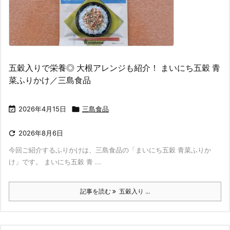
五穀入りで栄養◎ 大根アレンジも紹介！ まいにち五穀 青
菜ふりかけ／三島食品

2026年4月15日

三島食品

2026年8月6日
今回ご紹介するふりかけは、三島食品の「まいにち五穀 青菜ふりか
け」です。 まいにち五穀 青 ...
記事を読む
五穀入り ...