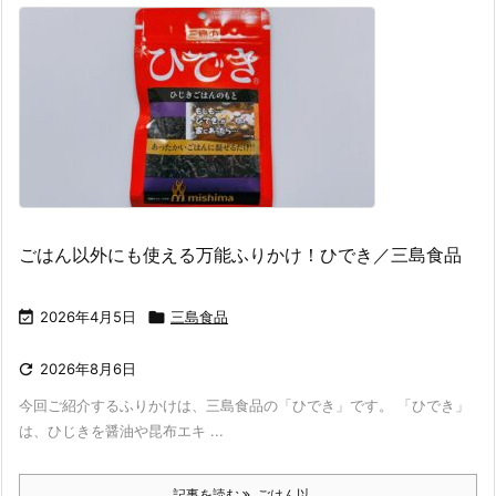
ごはん以外にも使える万能ふりかけ！ひでき／三島食品

2026年4月5日

三島食品

2026年8月6日
今回ご紹介するふりかけは、三島食品の「ひでき」です。 「ひでき」
は、ひじきを醤油や昆布エキ ...
記事を読む
ごはん以 ...