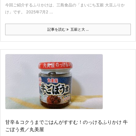
今回ご紹介するふりかけは、三島食品の「まいにち五穀 大豆ふりか
け」です。 2025年7月2 ...
記事を読む
五穀と大 ...
甘辛＆コクうまでごはんがすすむ！のっけるふりかけ 牛
ごぼう煮／丸美屋