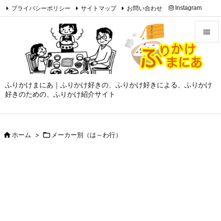
プライバシーポリシー
サイトマップ
お問い合わせ
Instagram

Feedly
RSS


メニュ

ふりかけまにあ｜ふりかけ好きの、ふりかけ好きによる、ふりかけ
サイド
好きのための、ふりかけ紹介サイト

前へ


ホーム
>

メーカー別（は～わ行）
次へ

検索