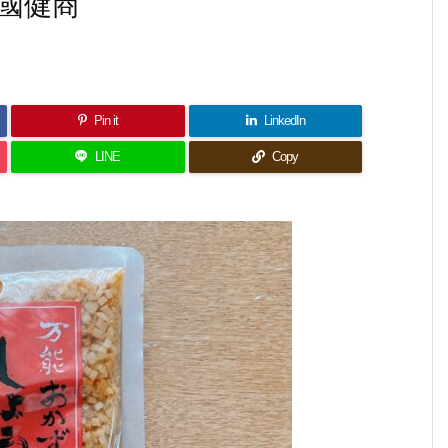
國健商
Pin it
LinkedIn
LINE
Copy