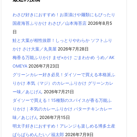
わさび好きにおすすめ！お茶漬けや麺類にもぴったり
国産海苔ふりかけ わさび／山本海苔店
2026年8月5
日
鮭と大葉が相性抜群！しっとりやわらか ソフトふり
かけ さけ大葉／丸美屋
2026年7月28日
梅香る万能ふりかけ まぜ×かけ ごまわかめ うめ／AK
OMEYA
2026年7月23日
グリーンカレー好き必見！ダイソーで買える本格派ふ
りかけ 本気（マジ）のカレーふりかけ グリーンカレ
ー味／あじげん
2026年7月21日
ダイソーで買える！15種類のスパイスが香る万能ふ
りかけ｜本気のカレーふりかけ バターチキンカレー
味／あじげん
2026年7月15日
明太子好きにおすすめ！アレンジも楽しめる博多土産
ぱらぱらめんたい／福太郎
2026年7月9日