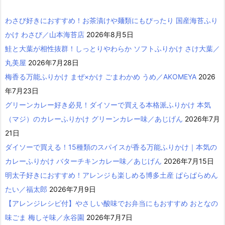
わさび好きにおすすめ！お茶漬けや麺類にもぴったり 国産海苔ふり
かけ わさび／山本海苔店
2026年8月5日
鮭と大葉が相性抜群！しっとりやわらか ソフトふりかけ さけ大葉／
丸美屋
2026年7月28日
梅香る万能ふりかけ まぜ×かけ ごまわかめ うめ／AKOMEYA
2026
年7月23日
グリーンカレー好き必見！ダイソーで買える本格派ふりかけ 本気
（マジ）のカレーふりかけ グリーンカレー味／あじげん
2026年7月
21日
ダイソーで買える！15種類のスパイスが香る万能ふりかけ｜本気の
カレーふりかけ バターチキンカレー味／あじげん
2026年7月15日
明太子好きにおすすめ！アレンジも楽しめる博多土産 ぱらぱらめん
たい／福太郎
2026年7月9日
【アレンジレシピ付】やさしい酸味でお弁当にもおすすめ おとなの
味ごま 梅しそ味／永谷園
2026年7月7日