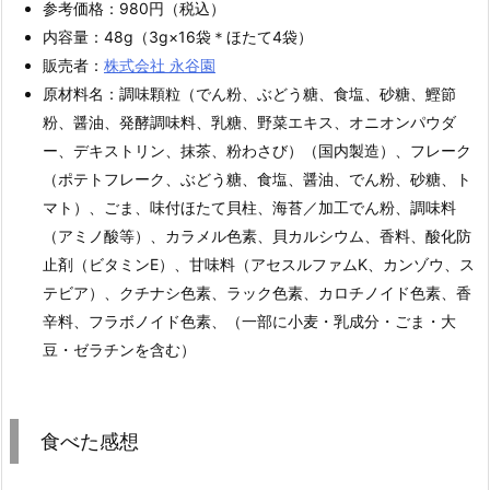
参考価格：980円（税込）
内容量：48g（3g×16袋＊ほたて4袋）
販売者：
株式会社 永谷園
原材料名：調味顆粒（でん粉、ぶどう糖、食塩、砂糖、鰹節
粉、醤油、発酵調味料、乳糖、野菜エキス、オニオンパウダ
ー、デキストリン、抹茶、粉わさび）（国内製造）、フレーク
（ポテトフレーク、ぶどう糖、食塩、醤油、でん粉、砂糖、ト
マト）、ごま、味付ほたて貝柱、海苔／加工でん粉、調味料
（アミノ酸等）、カラメル色素、貝カルシウム、香料、酸化防
止剤（ビタミンE）、甘味料（アセスルファムK、カンゾウ、ス
テビア）、クチナシ色素、ラック色素、カロチノイド色素、香
辛料、フラボノイド色素、（一部に小麦・乳成分・ごま・大
豆・ゼラチンを含む）
食べた感想