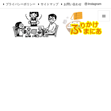
プライバシーポリシー
サイトマップ
お問い合わせ
Instagram

Feedly
RSS


メニュ

サイド

前へ

次へ

検索