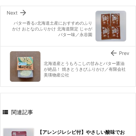

Next
バター香る♪北海道土産におすすめのふり
かけ おとなのふりかけ 北海道限定 じゃが
バター味／永谷園

Prev
北海道産とうもろこしの甘みとバター醤油
が絶品！ 焼きとうきびふりかけ／有限会社
美瑛物産公社

関連記事
【アレンジレシピ付】やさしい酸味でお