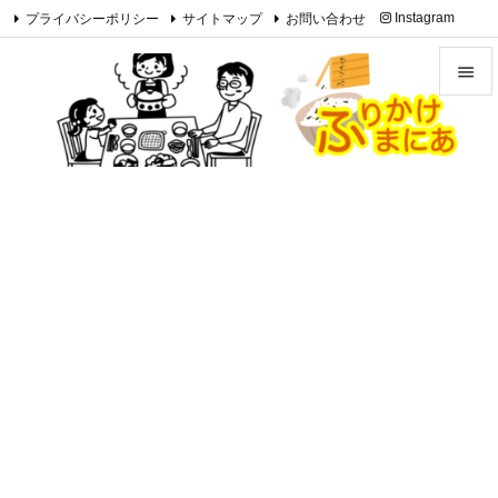
プライバシーポリシー
サイトマップ
お問い合わせ
Instagram

Feedly
RSS


メニュ

サイド

前へ

次へ

検索