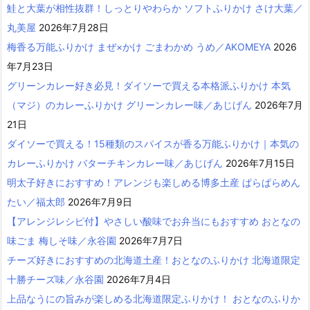
鮭と大葉が相性抜群！しっとりやわらか ソフトふりかけ さけ大葉／
丸美屋
2026年7月28日
梅香る万能ふりかけ まぜ×かけ ごまわかめ うめ／AKOMEYA
2026
年7月23日
グリーンカレー好き必見！ダイソーで買える本格派ふりかけ 本気
（マジ）のカレーふりかけ グリーンカレー味／あじげん
2026年7月
21日
ダイソーで買える！15種類のスパイスが香る万能ふりかけ｜本気の
カレーふりかけ バターチキンカレー味／あじげん
2026年7月15日
明太子好きにおすすめ！アレンジも楽しめる博多土産 ぱらぱらめん
たい／福太郎
2026年7月9日
【アレンジレシピ付】やさしい酸味でお弁当にもおすすめ おとなの
味ごま 梅しそ味／永谷園
2026年7月7日
チーズ好きにおすすめの北海道土産！おとなのふりかけ 北海道限定
十勝チーズ味／永谷園
2026年7月4日
上品なうにの旨みが楽しめる北海道限定ふりかけ！ おとなのふりか