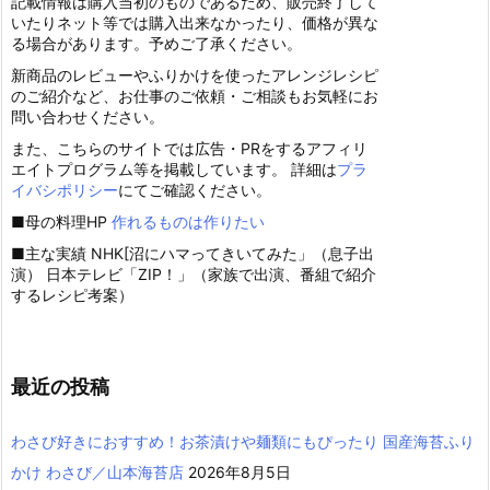
記載情報は購入当初のものであるため、販売終了して
いたりネット等では購入出来なかったり、価格が異な
る場合があります。予めご了承ください。
新商品のレビューやふりかけを使ったアレンジレシピ
のご紹介など、お仕事のご依頼・ご相談もお気軽にお
問い合わせください。
また、こちらのサイトでは広告・PRをするアフィリ
エイトプログラム等を掲載しています。 詳細は
プラ
イバシポリシー
にてご確認ください。
■母の料理HP
作れるものは作りたい
■主な実績 NHK[沼にハマってきいてみた」（息子出
演） 日本テレビ「ZIP！」（家族で出演、番組で紹介
するレシピ考案）
最近の投稿
わさび好きにおすすめ！お茶漬けや麺類にもぴったり 国産海苔ふり
かけ わさび／山本海苔店
2026年8月5日