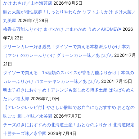
かけ わさび／山本海苔店
2026年8月5日
鮭と大葉が相性抜群！しっとりやわらか ソフトふりかけ さけ大葉／
丸美屋
2026年7月28日
梅香る万能ふりかけ まぜ×かけ ごまわかめ うめ／AKOMEYA
2026
年7月23日
グリーンカレー好き必見！ダイソーで買える本格派ふりかけ 本気
（マジ）のカレーふりかけ グリーンカレー味／あじげん
2026年7月
21日
ダイソーで買える！15種類のスパイスが香る万能ふりかけ｜本気の
カレーふりかけ バターチキンカレー味／あじげん
2026年7月15日
明太子好きにおすすめ！アレンジも楽しめる博多土産 ぱらぱらめん
たい／福太郎
2026年7月9日
【アレンジレシピ付】やさしい酸味でお弁当にもおすすめ おとなの
味ごま 梅しそ味／永谷園
2026年7月7日
チーズ好きにおすすめの北海道土産！おとなのふりかけ 北海道限定
十勝チーズ味／永谷園
2026年7月4日