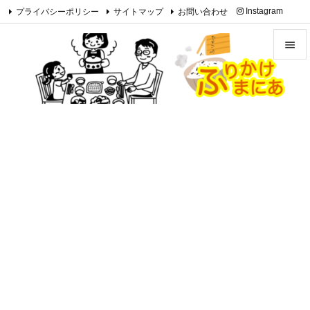
プライバシーポリシー
サイトマップ
お問い合わせ
Instagram

Feedly
RSS


メニュ

サイド

前へ

次へ

検索