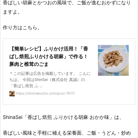
香ばしい胡麻とかつおの風味で、ご飯が進むおかずになり
ますよ。
作り方はこちら。
【簡単レシピ】ふりかけ活用！「香
ばし焙煎ふりかける胡麻」で作る！
豚肉と椎茸のごま
＊この記事は広告を掲載しています。 こんに
ちは。 今回はShinSei（株式会社 真誠）の
「香ばし焙煎 ふ ...
https://shimabucho.com/post-7617/
ShinaSei「香ばし焙煎 ふりかける胡麻 おかか味」は、
香ばしい風味と手軽に補える栄養面、ご飯・うどん・炒め