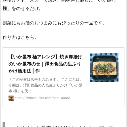
極」をのせるだけ。
副菜にもお酒のおつまみにもぴったりの一品です。
作り方はこちら。
【いか昆布 極アレンジ】焼き厚揚げ
のいか昆布のせ｜澤田食品の生ふり
かけ活用法 | 作
＊この記事は広告を含みます。 こんにちは。
今回は、澤田食品の人気生ふりかけ「いか昆
布 極」を使っ ...
https://shimabucho.com/post-8885/