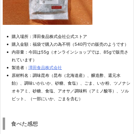
購入場所：澤田食品株式会社公式ストア
購入金額：福袋で購入の為不明（540円での販売のようです）
内容量：今回は55g（オンラインショップでは、85gで販売さ
れています）
製造者：
澤田食品株式会社
原材料名：調味昆布（昆布（北海道産）、醸造酢、還元水
飴）、調味いか(いか、砂糖、食塩）、ごま、いか粉、ツノナシ
オキアミ、砂糖、食塩、アオサ／調味料（アミノ酸等）、ソル
ビット、（一部にいか、ごまを含む）
食べた感想