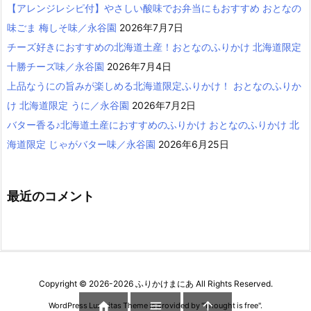
【アレンジレシピ付】やさしい酸味でお弁当にもおすすめ おとなの
味ごま 梅しそ味／永谷園
2026年7月7日
チーズ好きにおすすめの北海道土産！おとなのふりかけ 北海道限定
十勝チーズ味／永谷園
2026年7月4日
上品なうにの旨みが楽しめる北海道限定ふりかけ！ おとなのふりか
け 北海道限定 うに／永谷園
2026年7月2日
バター香る♪北海道土産におすすめのふりかけ おとなのふりかけ 北
海道限定 じゃがバター味／永谷園
2026年6月25日
最近のコメント
Copyright ©
2026
-2026
ふりかけまにあ
All Rights Reserved.



WordPress Luxeritas Theme is provided by "
Thought is free
".