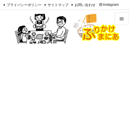
プライバシーポリシー
サイトマップ
お問い合わせ
Instagram

Feedly
RSS


メニュ

サイド

前へ

次へ

検索