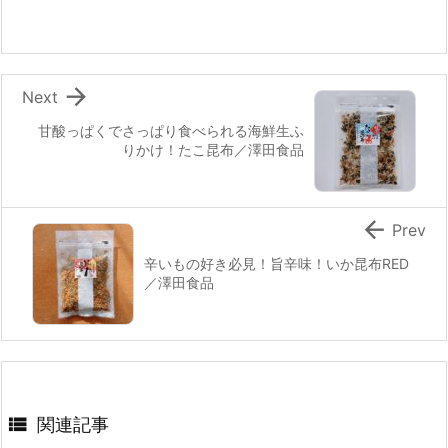

Next
甘酸っぱくでさっぱり食べられる海鮮生ふ
りかけ！たこ昆布／澤田食品

Prev
辛いもの好き必見！旨辛味！いか昆布RED
／澤田食品

関連記事