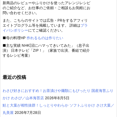
新商品のレビューやふりかけを使ったアレンジレシピ
のご紹介など、お仕事のご依頼・ご相談もお気軽にお
問い合わせください。
また、こちらのサイトでは広告・PRをするアフィリ
エイトプログラム等を掲載しています。 詳細は
プラ
イバシポリシー
にてご確認ください。
■母の料理HP
作れるものは作りたい
■主な実績 NHK[沼にハマってきいてみた」（息子出
演） 日本テレビ「ZIP！」（家族で出演、番組で紹介
するレシピ考案）
最近の投稿
わさび好きにおすすめ！お茶漬けや麺類にもぴったり 国産海苔ふり
かけ わさび／山本海苔店
2026年8月5日
鮭と大葉が相性抜群！しっとりやわらか ソフトふりかけ さけ大葉／
丸美屋
2026年7月28日