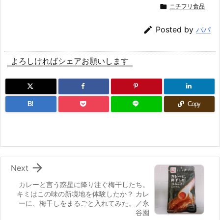

ニチフリ食品

Posted by
パパ
よろしければシェアお願いします
B!
Copy

Next
カレーと言う惑星に降り注ぐ梅干したち。
キミはこの味の新境地を体験したか？ カレ
ーに、梅干しをまるごと入れてみた。／永
谷園