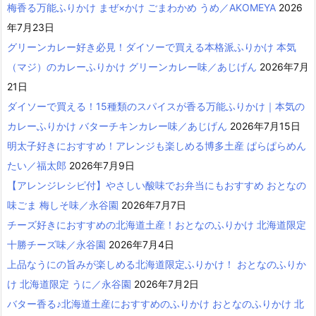
梅香る万能ふりかけ まぜ×かけ ごまわかめ うめ／AKOMEYA
2026
年7月23日
グリーンカレー好き必見！ダイソーで買える本格派ふりかけ 本気
（マジ）のカレーふりかけ グリーンカレー味／あじげん
2026年7月
21日
ダイソーで買える！15種類のスパイスが香る万能ふりかけ｜本気の
カレーふりかけ バターチキンカレー味／あじげん
2026年7月15日
明太子好きにおすすめ！アレンジも楽しめる博多土産 ぱらぱらめん
たい／福太郎
2026年7月9日
【アレンジレシピ付】やさしい酸味でお弁当にもおすすめ おとなの
味ごま 梅しそ味／永谷園
2026年7月7日
チーズ好きにおすすめの北海道土産！おとなのふりかけ 北海道限定
十勝チーズ味／永谷園
2026年7月4日
上品なうにの旨みが楽しめる北海道限定ふりかけ！ おとなのふりか
け 北海道限定 うに／永谷園
2026年7月2日
バター香る♪北海道土産におすすめのふりかけ おとなのふりかけ 北