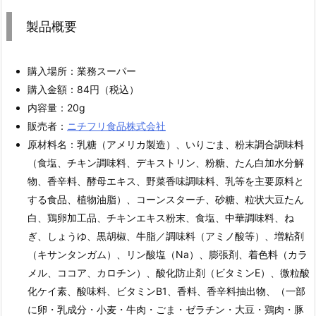
製品概要
購入場所：業務スーパー
購入金額：84円（税込）
内容量：20g
販売者：
ニチフリ食品株式会社
原材料名：乳糖（アメリカ製造）、いりごま、粉末調合調味料
（食塩、チキン調味料、デキストリン、粉糖、たん白加水分解
物、香辛料、酵母エキス、野菜香味調味料、乳等を主要原料と
する食品、植物油脂）、コーンスターチ、砂糖、粒状大豆たん
白、鶏卵加工品、チキンエキス粉末、食塩、中華調味料、ね
ぎ、しょうゆ、黒胡椒、牛脂／調味料（アミノ酸等）、増粘剤
（キサンタンガム）、リン酸塩（Na）、膨張剤、着色料（カラ
メル、ココア、カロチン）、酸化防止剤（ビタミンE）、微粒酸
化ケイ素、酸味料、ビタミンB1、香料、香辛料抽出物、（一部
に卵・乳成分・小麦・牛肉・ごま・ゼラチン・大豆・鶏肉・豚