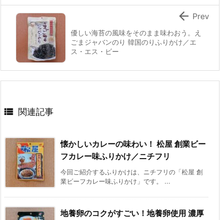

Prev
優しい海苔の風味をそのまま味わおう。え
ごまジャバンのり 韓国のりふりかけ／エ
ス・エス・ビー

関連記事
懐かしいカレーの味わい！ 松屋 創業ビー
フカレー味ふりかけ／ニチフリ
今回ご紹介するふりかけは、ニチフリの「松屋 創
業ビーフカレー味ふりかけ」です。 ...
地養卵のコクがすごい！地養卵使用 濃厚