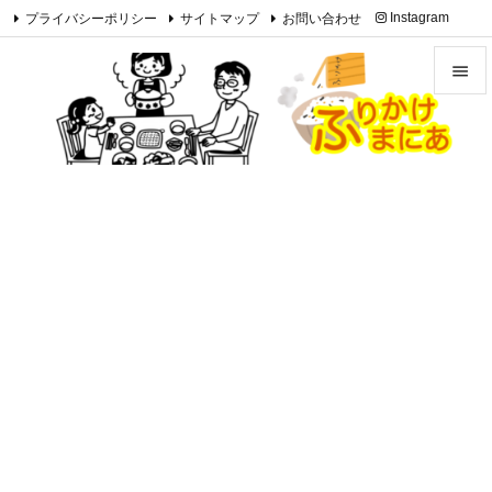
プライバシーポリシー
サイトマップ
お問い合わせ
Instagram

Feedly
RSS


メニュ

サイド

前へ

次へ

検索