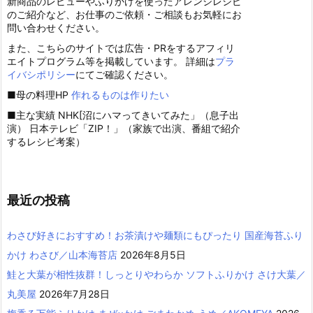
新商品のレビューやふりかけを使ったアレンジレシピ
のご紹介など、お仕事のご依頼・ご相談もお気軽にお
問い合わせください。
また、こちらのサイトでは広告・PRをするアフィリ
エイトプログラム等を掲載しています。 詳細は
プラ
イバシポリシー
にてご確認ください。
■母の料理HP
作れるものは作りたい
■主な実績 NHK[沼にハマってきいてみた」（息子出
演） 日本テレビ「ZIP！」（家族で出演、番組で紹介
するレシピ考案）
最近の投稿
わさび好きにおすすめ！お茶漬けや麺類にもぴったり 国産海苔ふり
かけ わさび／山本海苔店
2026年8月5日
鮭と大葉が相性抜群！しっとりやわらか ソフトふりかけ さけ大葉／
丸美屋
2026年7月28日