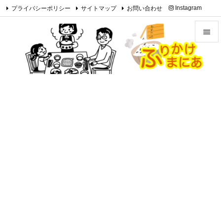
プライバシーポリシー
サイトマップ
お問い合わせ
Instagram

Feedly
RSS


メニュ

サイド

前へ

次へ

検索