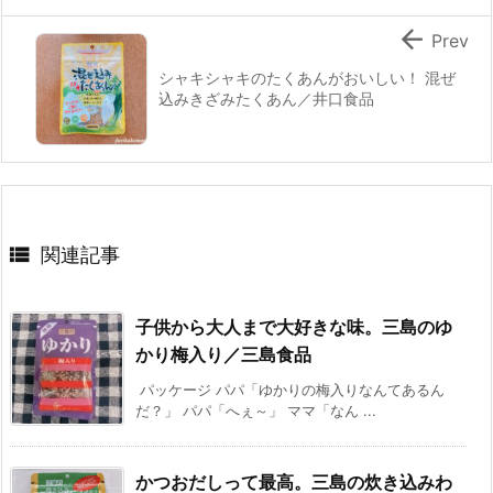

Prev
シャキシャキのたくあんがおいしい！ 混ぜ
込みきざみたくあん／井口食品

関連記事
子供から大人まで大好きな味。三島のゆ
かり梅入り／三島食品
パッケージ パパ「ゆかりの梅入りなんてあるん
だ？」 パパ「へぇ～」 ママ「なん ...
かつおだしって最高。三島の炊き込みわ