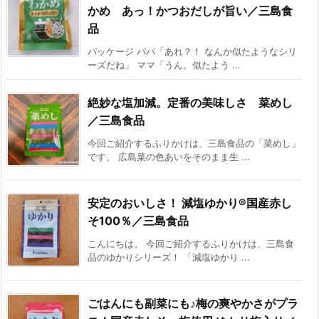
かめ あっ！かつおだしが旨い／三島食
品
パッケージ パパ「あれ？！ なんか似たようなシリ
ーズだね」 ママ「うん。似たよう ...
絶妙な塩加減。定番の美味しさ 菜めし
／三島食品
今回ご紹介するふりかけは、三島食品の「菜めし」
です。 広島菜の色あいをそのまま生 ...
安定のおいしさ！ 減塩ゆかり®国産赤し
そ100％／三島食品
こんにちは。 今回ご紹介するふりかけは、三島食
品のゆかりシリーズ！ 「減塩ゆかり ...
ごはんにも副菜にも♪梅の爽やかさがプラ