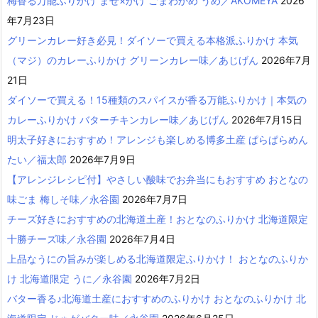
梅香る万能ふりかけ まぜ×かけ ごまわかめ うめ／AKOMEYA
2026
年7月23日
グリーンカレー好き必見！ダイソーで買える本格派ふりかけ 本気
（マジ）のカレーふりかけ グリーンカレー味／あじげん
2026年7月
21日
ダイソーで買える！15種類のスパイスが香る万能ふりかけ｜本気の
カレーふりかけ バターチキンカレー味／あじげん
2026年7月15日
明太子好きにおすすめ！アレンジも楽しめる博多土産 ぱらぱらめん
たい／福太郎
2026年7月9日
【アレンジレシピ付】やさしい酸味でお弁当にもおすすめ おとなの
味ごま 梅しそ味／永谷園
2026年7月7日
チーズ好きにおすすめの北海道土産！おとなのふりかけ 北海道限定
十勝チーズ味／永谷園
2026年7月4日
上品なうにの旨みが楽しめる北海道限定ふりかけ！ おとなのふりか
け 北海道限定 うに／永谷園
2026年7月2日
バター香る♪北海道土産におすすめのふりかけ おとなのふりかけ 北